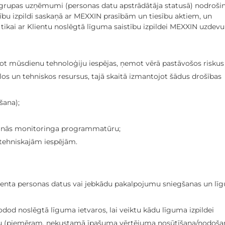
grupas uzņēmumi (personas datu apstrādātāja statusā) nodroši
ību izpildi saskaņā ar MEXXIN prasībām un tiesību aktiem, un
tikai ar Klientu noslēgtā līguma saistību izpildei MEXXIN uzdev
ot mūsdienu tehnoloģiju iespējas, ņemot vērā pastāvošos riskus
os un tehniskos resursus, tajā skaitā izmantojot šādus drošības
ēšana);
ušanās monitoringa programmatūru;
i tehniskajām iespējām.
enta personas datus vai jebkādu pakalpojumu sniegšanas un lī
ānodod noslēgtā līguma ietvaros, lai veiktu kādu līguma izpildei
iju (piemēram, nekustamā īpašuma vērtējuma nosūtīšana/nodoša