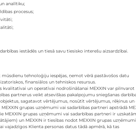
un analītiku;
dības procesus;
itāti;
litāti;
darbības iestādēs un tiesā savu tiesisko interešu aizsardzībai.
t mūsdienu tehnoloģiju iespējas, ņemot vērā pastāvošos datu
atoriskos, finansiālos un tehniskos resursus.
des kvalitatīvai un operatīvai nodrošināšanai MEXXIN var pilnvarot
as partnerus veikt atsevišķas pakalpojumu sniegšanas darbība
objektus, sagatavot vērtējumus, nosūtīt vērtējumus, rēķinus un 
us, MEXXIN grupas uzņēmumi vai sadarbības partneri apstrādā M
īgie MEXXIN grupas uzņēmumi vai sadarbības partneri ir uzskatā
dātājiem) un MEXXIN ir tiesības nodot MEXXIN grupas uzņēmu
ai vajadzīgos Klienta personas datus tādā apmērā, kā tas