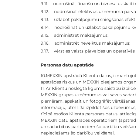
9.11. nodrošināt finanšu un biznesa uzskaiti 
9.12. nodrošināt efektīvus uzņēmuma pārval
9.13. uzlabot pakalpojumu sniegšanas efektiv
9.14. nodrošināt un uzlabot pakalpojumu kva
9.15. administrēt maksājumus;
9.16. administrēt neveiktus maksājumus;
9.17. vērsties valsts pārvaldes un operatīvās 
Personas datu apstrāde
10.MEXXIN apstrādā Klienta datus, izmantojo
apstrādes riskus un MEXXIN pieejamos organiz
11. Ar Klientu noslēgtā līguma saistību izpil
MEXXIN grupas uzņēmumus vai savus sadarbīb
piemēram, apskatīt un fotogrāfēt vērtēšanas 
informāciju, utml. Ja izpildot šos uzdevum
rīcībā esošos Klienta personas datus, attiec
MEXXIN datu apstrādes operatoriem (apstrā
un sadarbības partneriem šo darbību veikšan
nepieciešams šo darbību veikšanai.