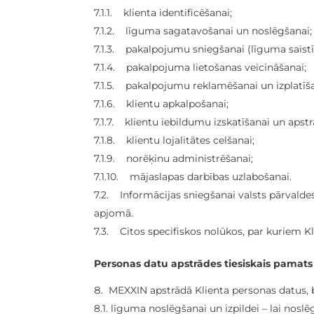
7.1.1. klienta identificēšanai;
7.1.2. līguma sagatavošanai un noslēgšanai;
7.1.3. pakalpojumu sniegšanai (līguma saistīb
7.1.4. pakalpojuma lietošanas veicināšanai;
7.1.5. pakalpojumu reklamēšanai un izplatīš
7.1.6. klientu apkalpošanai;
7.1.7. klientu iebildumu izskatīšanai un apstr
7.1.8. klientu lojalitātes celšanai;
7.1.9. norēķinu administrēšanai;
7.1.10. mājaslapas darbības uzlabošanai.
7.2. Informācijas sniegšanai valsts pārvald
apjomā.
7.3. Citos specifiskos nolūkos, par kuriem Kl
Personas datu apstrādes tiesiskais pamats
MEXXIN apstrādā Klienta personas datus, 
8.1. līguma noslēgšanai un izpildei – lai nos