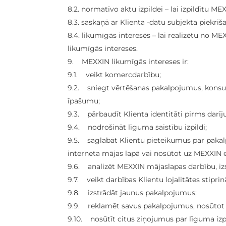
8.2. normatīvo aktu izpildei – lai izpildītu 
8.3. saskaņā ar Klienta -datu subjekta piekriš
8.4. likumīgās interesēs – lai realizētu no 
likumīgās intereses.
9. MEXXIN likumīgās intereses ir:
9.1. veikt komercdarbību;
9.2. sniegt vērtēšanas pakalpojumus, konsu
īpašumu;
9.3. pārbaudīt Klienta identitāti pirms darī
9.4. nodrošināt līguma saistību izpildi;
9.5. saglabāt Klientu pieteikumus par pakal
interneta mājas lapā vai nosūtot uz MEXXIN e-
9.6. analizēt MEXXIN mājaslapas darbību, izs
9.7. veikt darbības Klientu lojalitātes stiprin
9.8. izstrādāt jaunus pakalpojumus;
9.9. reklamēt savus pakalpojumus, nosūtot
9.10. nosūtīt citus ziņojumus par līguma iz