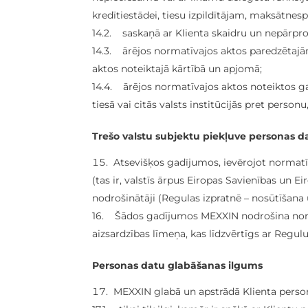
kredītiestādei, tiesu izpildītājam, maksātnesp
14.2. saskaņā ar Klienta skaidru un nepārpr
14.3. ārējos normatīvajos aktos paredzētaj
aktos noteiktajā kārtībā un apjomā;
14.4. ārējos normatīvajos aktos noteiktos g
tiesā vai citās valsts institūcijās pret person
Trešo valstu subjektu piekļuve personas 
Atsevišķos gadījumos, ievērojot normatīv
(tas ir, valstīs ārpus Eiropas Savienības un 
nodrošinātāji (Regulas izpratnē – nosūtīšana 
16. Šādos gadījumos MEXXIN nodrošina norm
aizsardzības līmeņa, kas līdzvērtīgs ar Regul
Personas datu glabāšanas ilgums
MEXXIN glabā un apstrādā Klienta person