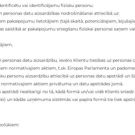
entificētu vai identificējamu fizisku personu.
personas datu aizsardzības nodrošināšanai attiecībā uz:
em pakalpojumu lietotājiem (tajā skaitā, potenciālajiem, bijušaj
as saistībā ar pakalpojumu sniegšanu fiziskai personai saņem va
ājiem,
personas datu aizsardzību, ievēro Klientu tiesības uz personas 
iem normatīvajiem aktiem, t.sk. Eiropas Parlamenta un padome
isku personu aizsardzību attiecībā uz personas datu apstrādi un 
m normatīvajiem aktiem privātuma un datu apstrādes jomā.
apstrādi neatkarīgi no tā, kādā formā un/vai vidē Klients sniedz
ski) un kādās uzņēmuma sistēmās vai papīra formā tie tiek apstrā
nolūkiem: