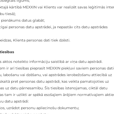
noslēgtais līgums;
ajā kārtībā MEXXIN vai Klients var realizēt savas leģitīmās inte
bu tiesā);
s pienākums datus glabāt;
cīgai personas datu apstrādei, ja nepastāv cits datu apstrādes
idzas, Klienta personas dati tiek dzēsti.
tiesības
aktos noteikto informāciju saistībā ar viņa datu apstrādi.
m ir arī tiesības pieprasīt MEXXIN piekļuvi saviem personas dat
u, labošanu vai dzēšanu, vai apstrādes ierobežošanu attiecībā uz
jā skaitā pret personas datu apstrādi, kas veikta pamatojoties uz
as uz datu pārnesamību. Šīs tiesības īstenojamas, ciktāl datu
s tam ir uzlikti ar spēkā esošajiem ārējiem normatīvajiem akti
vu datu apstrādi:
jos, uzrādot personu apliecinošu dokumentu;