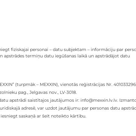
niegt fiziskajai personai – datu subjektam – informāciju par pers
un apstrādes termiņu datu iegūšanas laikā un apstrādājot datu
MEXXIN” (turpmāk – MEXXIN), vienotās reģistrācijas Nr. 40103329
Ozolnieku pag., Jelgavas nov., LV-3018.
u apstrādi saistītajos jautājumos ir: info@mexxin.lv.lv. Izmant
uridiskajā adresē, var uzdot jautājumu par personas datu apstrād
iesniegt saskaņā ar šeit noteikto kārtību.