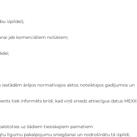
u izpildei);
anai jeb komerciāliem nolūkiem;
ādei;
es iestādēm ārējos normatīvajos aktos noteiktajos gadījumos un
ients tiek informēts brīdī, kad viņš sniedz attiecīgus datus MEXX
balstoties uz šādiem tiesiskajiem pamatiem:
lēgtu līgumu pakalpojumu sniegšanai un nodrošinātu tā izpildi;