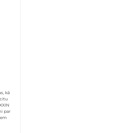
s, kā
citu
EXXIN
mi par
miem