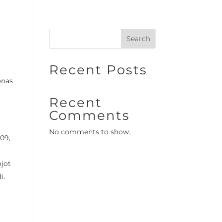
Search
Recent Posts
onas
Recent
Comments
No comments to show.
609,
ojot
i.