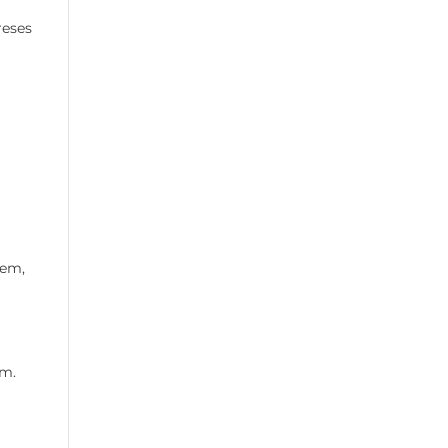
reses
iem,
em.