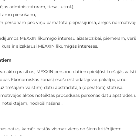
ējas administratoram, tiesai, utml.);
otamu piekrišanu;
ām personām pēc viņu pamatota pieprasījuma, ārējos normatīvaj
adījumos MEXXIN likumīgo interešu aizsardzībai, piemēram, vērš
u, kura ir aizskārusi MEXXIN likumīgās intereses.
datiem
o aktu prasības, MEXXIN personu datiem piekļūst trešajās valst
Eiropas Ekonomiskās zonas) esoši izstrādātāji vai pakalpojumu
uz trešajām valstīm) datu apstrādātāja (operatora) statusā.
atīvajos aktos noteiktās procedūras personas datu apstrādes 
u noteiktajam, nodrošināšanai.
as datus, kamēr pastāv vismaz viens no šiem kritērijiem: