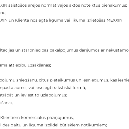
MEXXIN saistošos ārējos normatīvajos aktos noteiktus pienākumus;
anu;
MEXXIN un Klienta noslēgtā līguma vai likuma izrietošās MEXXIN
ltācijas un starpniecības pakalpojumus darījumos ar nekustamo
juma attiecību uzsākšanas;
pojumu sniegšanu, citus pieteikumus un iesniegumus, kas iesni
pasta adresi, vai iesniegti rakstiskā formā;
trādāt un ieviest to uzlabojumus;
āšanai;
 Klientiem komerciālus paziņojumus;
pildes gaitu un līguma izpildei būtiskiem notikumiem;