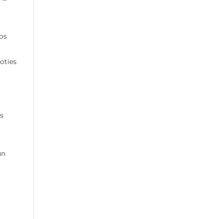
os
oties
īs
un