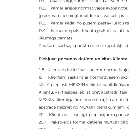
17.1. tikai tik ilgi, kamēr ir spēkā ar Klientu 
17.2. kamēr ārējos normatīvajos aktos noteikt
(piemēram, iesniegt iebildumus vai celt prasī
17.3. kamēr kādai no pusēm pastāv juridisk
17.4. kamēr ir spēkā Klienta piekrišana attie
likumīgs pamats.
Pēc tam, kad šajā punktā minētie apstākļi izbe
Piekļuve personas datiem un citas Klienta 
Klientam ir tiesības saņemt normatīvajos 
19. Klientam saskaņā ar normatīvajiem aktie
kā arī pieprasīt MEXXIN veikt to papildināšan
Klientu, vai tiesības iebilst pret apstrādi (ta
MEXXIN likumīgajām interesēm), kā arī tiesīb
apstrāde neizriet no MEXXIN pienākumiem, ka
20. Klients var iesniegt pieprasījumu par sa
20.1. rakstveida formā klātienē MEXXIN biro