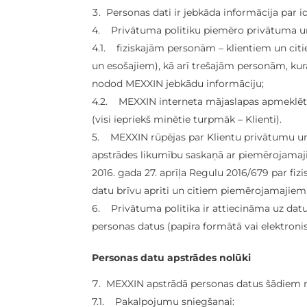
Personas dati ir jebkāda informācija par id
4. Privātuma politiku piemēro privātuma un 
4.1. fiziskajām personām – klientiem un citi
un esošajiem), kā arī trešajām personām, kur
nodod MEXXIN jebkādu informāciju;
4.2. MEXXIN interneta mājaslapas apmeklēt
(visi iepriekš minētie turpmāk – Klienti).
5. MEXXIN rūpējas par Klientu privātumu un 
apstrādes likumību saskaņā ar piemērojamaj
2016. gada 27. aprīļa Regulu 2016/679 par fiz
datu brīvu apriti un citiem piemērojamajie
6. Privātuma politika ir attiecināma uz datu 
personas datus (papīra formātā vai elektroni
Personas datu apstrādes nolūki
MEXXIN apstrādā personas datus šādiem 
7.1. Pakalpojumu sniegšanai: