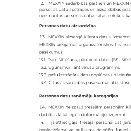
12. MEXXIN sadarbības partneri un MEXXIN 
personas datu apstrādes un aizsardzības pras
neizmantos personas datus citos nolūkos, kā 
Personas datu aizsardzība
MEXXIN aizsargā Klienta datus, izmantoj
MEXXIN pieejamos organizatoriskos, finansiāl
pasākumus:
13.1. Datu šifrēšanu, pārraidot datus (SSL šifr
13.2. Ugunsmūri, antivīrusu programmu;
13.3. pašu izstrādātu datu noplūdes un iela
13.4. Citus aizsardzības pasākumus atbilstoš
Personas datu saņēmēju kategorijas
MEXXIN neizpauž trešajām personām Kli
darbības laikā iegūtu informāciju, izņemot:
14.1. ja attiecīgajai trešajai personai dati j
nepieciešamu vai ar likumu deleģētu funkc