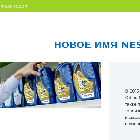
mexxin.com
НОВОЕ ИМЯ NE
B 2015
Oil на
также 
топлив
и смаз
назван