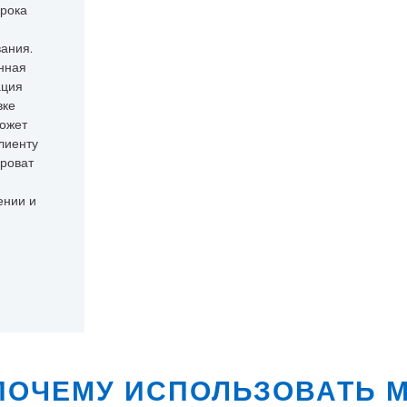
срока
ания.
нная
ция
вке
ожет
лиенту
роват
ении и
ПОЧЕМУ ИСПОЛЬЗОВАТЬ М