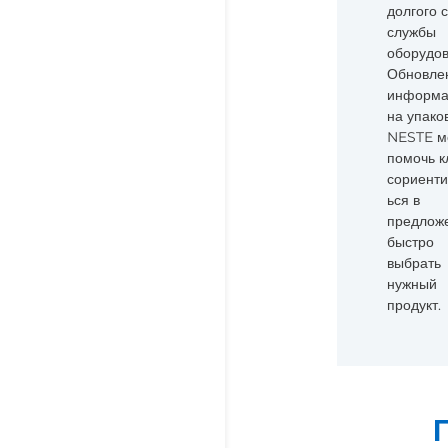
долгого 
службы
оборудов
Обновле
информа
на упако
NESTE м
помочь к
сориенти
ься в
предлож
быстро
выбрать
нужный
продукт.