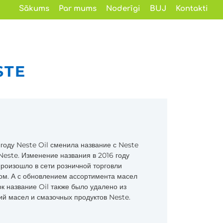
Sākums
Par mums
Noderīgi
BUJ
Kontakti
STE
 году Neste Oil сменила название с Neste
 Neste. Изменение названия в 2016 году
произошло в сети розничной торговли
ом. А с обновлением ассортимента масел
ок название Oil также было удалено из
ий масел и смазочных продуктов Neste.