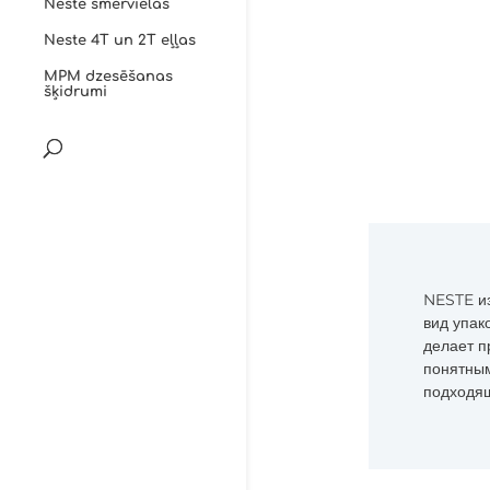
Neste smērvielas
Neste 4T un 2T eļļas
MPM dzesēšanas
šķidrumi
NESTE из
вид упак
делает п
понятным
подходящ