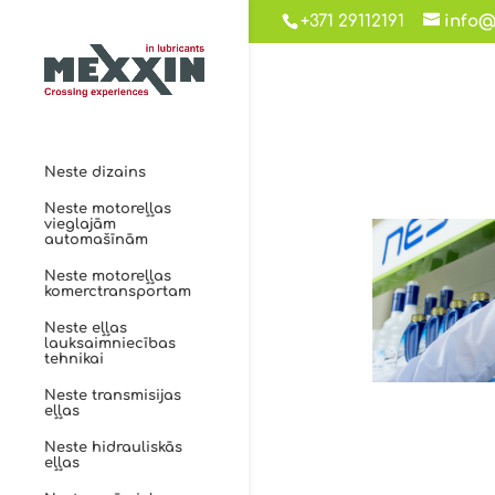
+371 29112191
info@
Neste dizains
Neste motoreļļas
vieglajām
automašīnām
Neste motoreļļas
komerctransportam
Neste eļļas
lauksaimniecības
tehnikai
Neste transmisijas
eļļas
Neste hidrauliskās
eļļas