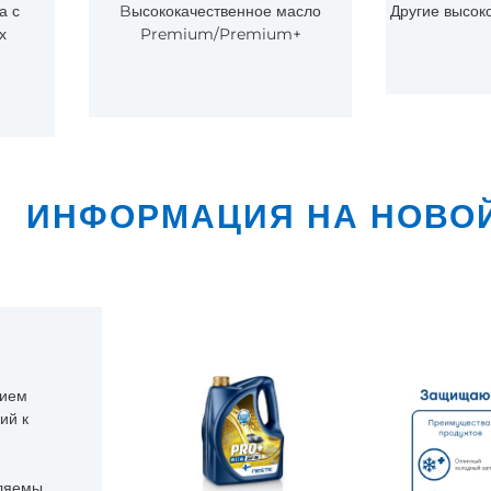
а с
Bысококачественное масло
Другие высок
х
Premium/Premium+
ИНФОРМАЦИЯ НА НОВО
ием
ий к
ляемы