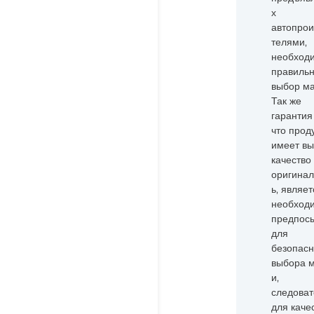
х
автопрои
телями,
необход
правиль
выбор ма
Так же
гарантия 
что прод
имеет вы
качество
оригинал
ь, являет
необход
предпос
для
безопасн
выбора 
и,
следоват
для каче