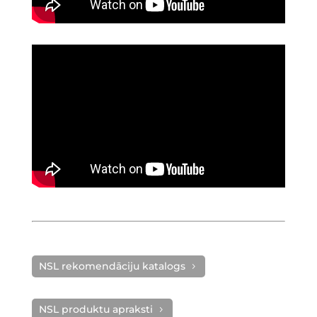
NSL rekomendāciju katalogs
NSL produktu apraksti