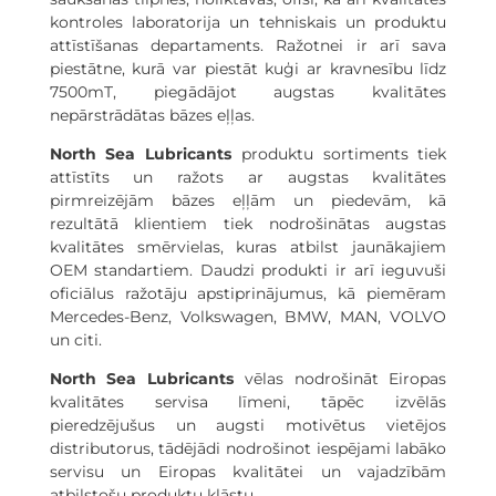
kontroles laboratorija un tehniskais un produktu
attīstīšanas departaments. Ražotnei ir arī sava
piestātne, kurā var piestāt kuģi ar kravnesību līdz
7500mT, piegādājot augstas kvalitātes
nepārstrādātas bāzes eļļas.
North Sea Lubricants
produktu sortiments tiek
attīstīts un ražots ar augstas kvalitātes
pirmreizējām bāzes eļļām un piedevām, kā
rezultātā klientiem tiek nodrošinātas augstas
kvalitātes smērvielas, kuras atbilst jaunākajiem
OEM standartiem. Daudzi produkti ir arī ieguvuši
oficiālus ražotāju apstiprinājumus, kā piemēram
Mercedes-Benz, Volkswagen, BMW, MAN, VOLVO
un citi.
North Sea Lubricants
vēlas nodrošināt Eiropas
kvalitātes servisa līmeni, tāpēc izvēlās
pieredzējušus un augsti motivētus vietējos
distributorus, tādējādi nodrošinot iespējami labāko
servisu un Eiropas kvalitātei un vajadzībām
atbilstošu produktu klāstu.