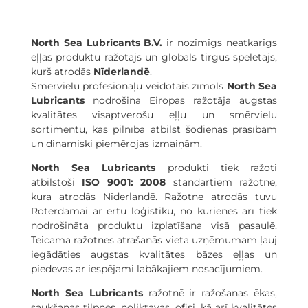
North Sea Lubricants B.V.
ir nozīmīgs neatkarīgs
eļļas produktu ražotājs un globāls tirgus spēlētājs,
kurš atrodās
Nīderlandē
.
Smērvielu profesionāļu veidotais zīmols
North Sea
Lubricants
nodrošina Eiropas ražotāja augstas
kvalitātes visaptverošu eļļu un smērvielu
sortimentu, kas pilnībā atbilst šodienas prasībām
un dinamiski piemērojas izmaiņām.
North Sea Lubricants
produkti tiek ražoti
atbilstoši
ISO 9001: 2008
standartiem ražotnē,
kura atrodās Nīderlandē. Ražotne atrodās tuvu
Roterdamai ar ērtu loģistiku, no kurienes arī tiek
nodrošināta produktu izplatīšana visā pasaulē.
Teicama ražotnes atrašanās vieta uzņēmumam ļauj
iegādāties augstas kvalitātes bāzes eļļas un
piedevas ar iespējami labākajiem nosacījumiem.
North Sea Lubricants
ražotnē ir ražošanas ēkas,
saukšanas tilpnes, noliktavas, ofisi, kā arī kvalitātes